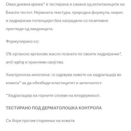
Оваа дневна крема* е тестирана и сакана од испитаниците на
Beaute тестот. Нејзината текстура, природна формула, мирис
и хидрирачки потенцијал беа наградени со позитивни
прегледи од заедницата.
Формулирано со:
5% органско арганово масло познато по своите хидрирачки*,
anti-aging и хранливи својства.
Хиалуронска киселина: го одржува нивото на хидратација во
кожата* за да обезбеди еластицитет и затегнатост.
*Хидратација на горните слоеви на епидермисот.
ТЕСТИРАНО ПОД ДЕРМАТОЛОШКА КОНТРОЛА
Се бори против стареење на кожата