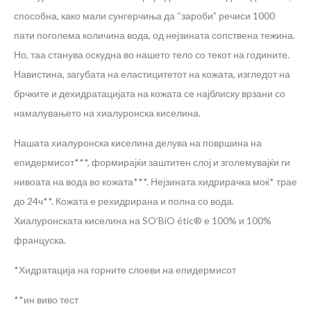
способна, како мали сунгерчиња да “зароби” речиси 1000
пати поголема количина вода, од нејзината сопствена тежина.
Но, таа станува оскудна во нашето тело со текот на годините.
Навистина, загубата на еластицитетот на кожата, изгледот на
брчките и дехидратацијата на кожата се најблиску врзани со
намалувањето на хиалуронска киселина.
Нашата хиалуронска киселина делува на површина на
епидермисот***, формирајќи заштитен слој и зголемувајќи ги
нивоата на вода во кожата***. Нејзината хидрирачка моќ* трае
до 24ч**. Кожата е рехидрирана и полна со вода.
Хиалуронската киселина на SO’BiO étic® е 100% и 100%
француска.
*Хидратација на горните слоеви на епидермисот
**ин виво тест