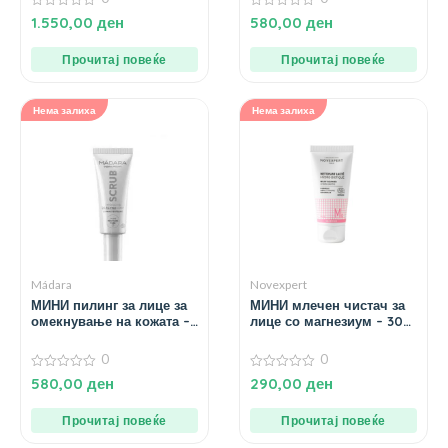
0
0
1.550,00
ден
580,00
ден
од
од
5
5
Прочитај повеќе
Прочитај повеќе
Нема залиха
Нема залиха
Mádara
Novexpert
МИНИ пилинг за лице за
МИНИ млечен чистач за
омекнување на кожата –
лице со магнезиум – 30
17 мл.
мл.
0
0
0
0
580,00
ден
290,00
ден
од
од
5
5
Прочитај повеќе
Прочитај повеќе