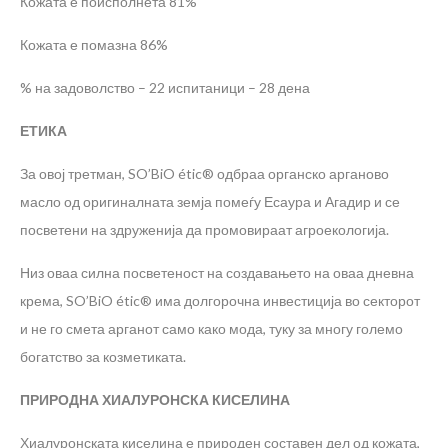
Кожата е поисполнета 81%
Кожата е помазна 86%
% на задоволство – 22 испитаници – 28 дена
ЕТИКА
За овој третман, SO’BiO étic® одбраа органско арганово
масло од оригиналната земја помеѓу Есаура и Агадир и се
посветени на здруженија да промовираат агроекологија.
Низ оваа силна посветеност на создавањето на оваа дневна
крема, SO’BiO étic® има долгорочна инвестиција во секторот
и не го смета арганот само како мода, туку за многу големо
богатство за козметиката.
ПРИРОДНА ХИАЛУРОНСКА КИСЕЛИНА
Хиалуронската киселина е природен составен дел од кожата,