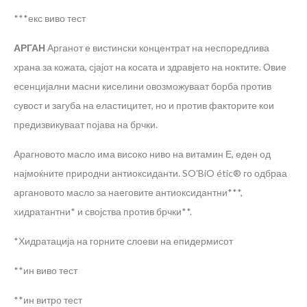
***екс виво тест
АРГАН
Арганот е вистински концентрат на неспоредлива
храна за кожата, сјајот на косата и здравјето на ноктите. Овие
есенцијални масни киселини овозможуваат борба против
сувост и загуба на еластицитет, но и против факторите кои
предизвикуваат појава на брчки.
Арагновото масло има високо ниво на витамин Е, еден од
најмоќните природни антиоксиданти. SO’BiO étic® го одбраа
аргановото масло за наеговите антиоксидантни***,
хидратантни* и својства против брчки**.
*Хидратација на горните слоеви на епидермисот
**ин виво тест
**ин витро тест