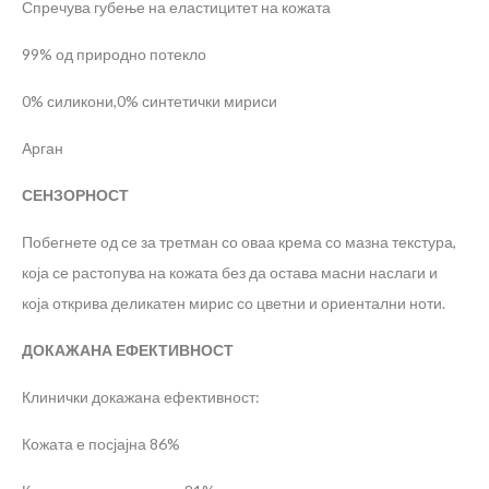
Спречува губење на еластицитет на кожата
99% од природно потекло
0% силикони,0% синтетички мириси
Арган
СЕНЗОРНОСТ
Побегнете од се за третман со оваа крема со мазна текстура,
која се растопува на кожата без да остава масни наслаги и
која открива деликатен мирис со цветни и ориентални ноти.
ДОКАЖАНА ЕФЕКТИВНОСТ
Клинички докажана ефективност:
Кожата е посјајна 86%