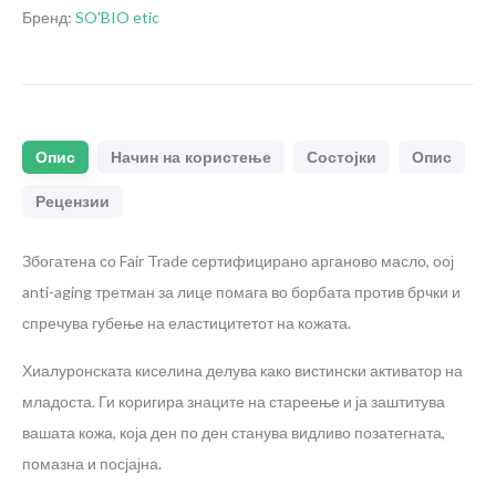
Бренд:
SO'BIO etic
Опис
Начин на користење
Состојки
Опис
Рецензии
Збогатена со Fair Trade сертифицирано арганово масло, оој
anti-aging третман за лице помага во борбата против брчки и
спречува губење на еластицитетот на кожата.
Хиалуронската киселина делува како вистински активатор на
младоста. Ги коригира знаците на стареење и ја заштитува
вашата кожа, која ден по ден станува видливо позатегната,
помазна и посјајна.