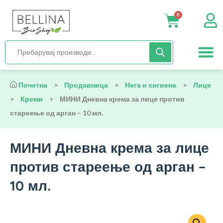
0
Нега и хиги
Бебиња и деца
Органска храна
Начин на исх
Почетна
>
Продавница
>
Нега и хигиена
>
Лице
>
Креми
>
МИНИ Дневна крема за лице против
стареење од арган – 10 мл.
МИНИ Дневна крема за лице
против стареење од арган –
10 мл.