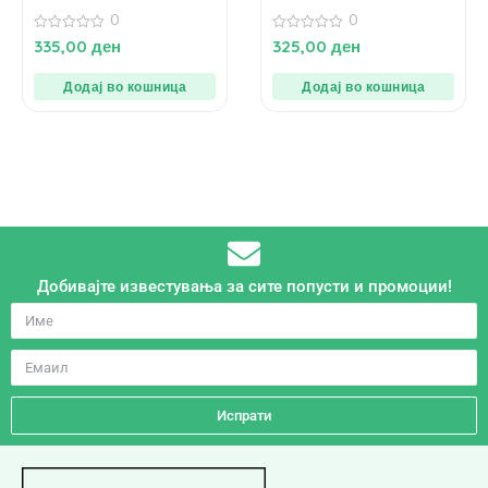
0
0
0
0
335,00
ден
325,00
ден
од
од
5
5
Додај во кошница
Додај во кошница
Добивајте известувања за сите попусти и промоции!
Испрати