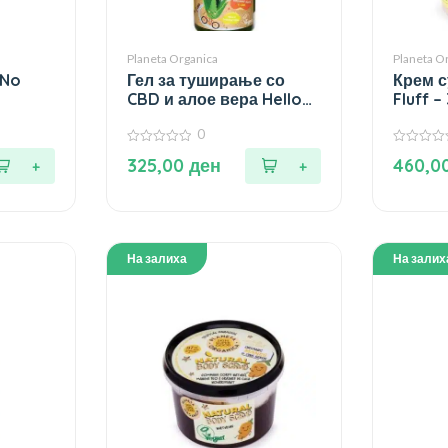
Planeta Organica
Planeta O
 No
Гел за туширање со
Крем с
CBD и алое вера Hello
Fluff –
Hydration – 500 мл.
0
0
0
325,00
ден
460,0
од
од
5
5
На залиха
На залих