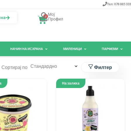
Тел: 078 885 333
Мој
0
ина
Профил
НАЧИН НА ИСХРАНА
МИЛЕНИЦИ
ПАРФЕМИ
Сортирај по
Филтер
а
На залиха