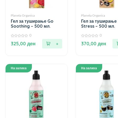
Planeta Organica
Planeta Organica
Гел за туширање Go
Гел за туширање
Soothing – 500 мл.
Stress – 500 мл.
0
0
0
0
325,00
ден
370,00
ден
од
од
5
5
На залиха
На залиха