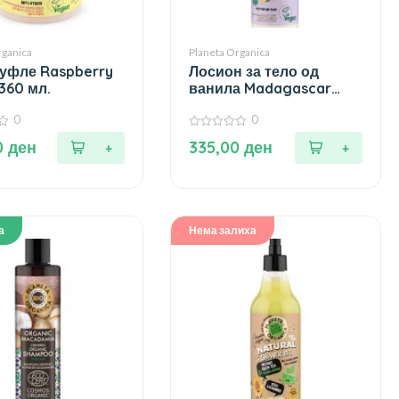
rganica
Planeta Organica
уфле Raspberry
Лосион за тело од
 360 мл.
ванила Madagascar
dreams – 250 мл.
0
0
0
0
ден
335,00
ден
од
5
а
Нема залиха