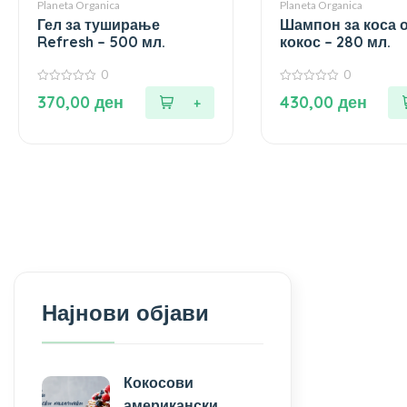
Planeta Organica
Planeta Organica
Гел за туширање
Шампон за коса 
Refresh – 500 мл.
кокос – 280 мл.
0
0
0
0
370,00
ден
430,00
ден
од
од
5
5
Најнови објави
Кокосови
американски