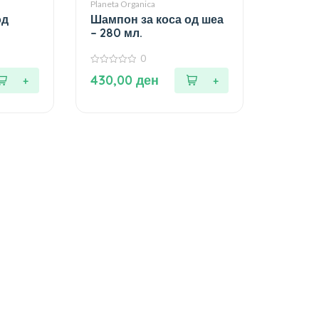
Planeta Organica
од
Шампон за коса од шеа
– 280 мл.
0
0
430,00
ден
од
5