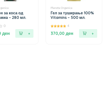
rganica
Planeta Organica
 за коса од
Гел за туширање 100%
миа – 280 мл.
Vitamins – 500 мл.
0
4
5.00
0
ден
370,00
ден
од 5