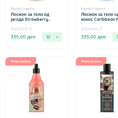
Planeta Organica
Planeta Organica
Лосион за тело од
Лосион за тело о
јагода Strawberry
кокос Caribbean M
Vacation – 250 мл.
250 мл.
0
0
0
0
335,00
ден
335,00
ден
од
од
5
5
Нема залиха
Нема залиха