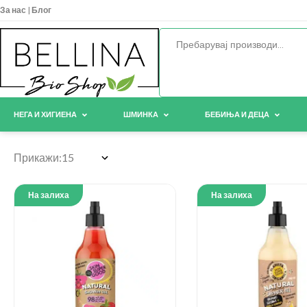
За нас
|
Блог
НЕГА И ХИГИЕНА
ШМИНКА
БЕБИЊА И ДЕЦА
Прикажи:
На залиха
На залиха