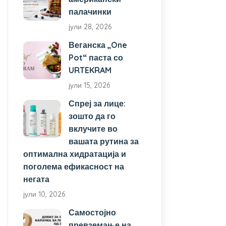
палачинки
јули 28, 2026
Веганска „One
Pot“ паста со
URTEKRAM
јули 15, 2026
Спреј за лице:
зошто да го
вклучите во
вашата рутина за
оптимална хидратација и
поголема ефикасност на
негата
јули 10, 2026
Самостојно
превземање на