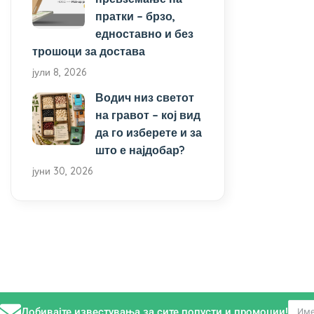
пратки – брзо,
едноставно и без
трошоци за достава
јули 8, 2026
Водич низ светот
на гравот – кој вид
да го изберете и за
што е најдобар?
јуни 30, 2026
Добивајте известувања за сите попусти и промоции!