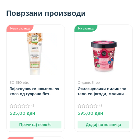
Поврзани производи
Нема залиха
На залиха
SO'BIO etic
Organic Shop
Зајакнувачки шампон за
Измазнувачки пилинг за
коса од гуарана без
тело со јагоди, малини и
сулфати – 250 мл.
боровинки – 450 мл.
0
0
0
0
525,00
ден
595,00
ден
од
од
5
5
Прочитај повеќе
Додај во кошница