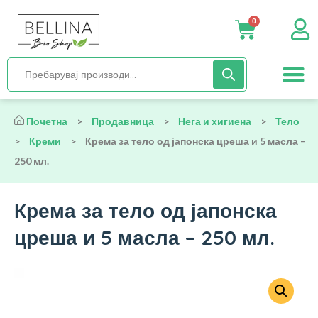
0
Нега и хиги
Бебиња и деца
Органска храна
Начин на исх
Почетна
>
Продавница
>
Нега и хигиена
>
Тело
>
Креми
>
Крема за тело од јапонска цреша и 5 масла –
250 мл.
Крема за тело од јапонска
цреша и 5 масла – 250 мл.