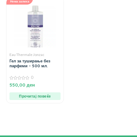
Нема залиха
Eau Thermale Jonzac
Гел за туширање без
парфеми – 500 мл.
0
0
550,00
ден
од
5
Прочитај повеќе