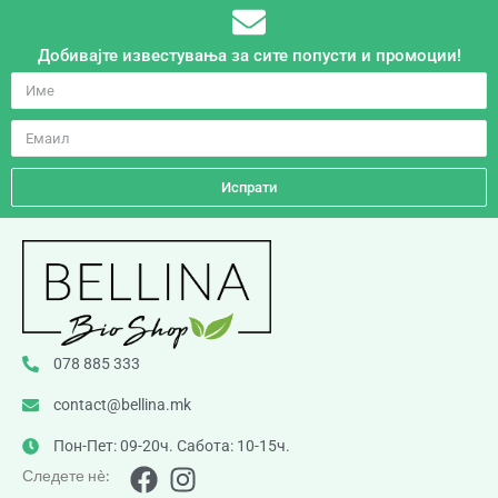
Добивајте известувања за сите попусти и промоции!
Испрати
078 885 333
contact@bellina.mk
Пон-Пет: 09-20ч. Сабота: 10-15ч.
Следете нè: