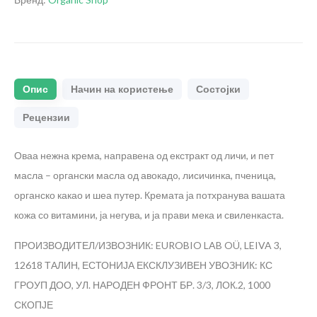
Опис
Начин на користење
Состојки
Рецензии
Оваа нежна крема, направена од екстракт од личи, и пет
масла – органски масла од авокадo, лисичинка, пченица,
органско какао и шеа путер. Кремата ја потхранува вашата
кожа со витамини, ја негува, и ја прави мека и свиленкаста.
ПРОИЗВОДИТЕЛ/ИЗВОЗНИК: EUROBIO LAB OÜ, LEIVA 3,
12618 ТАЛИН, ЕСТОНИЈА
ЕКСКЛУЗИВЕН УВОЗНИК: КС
ГРОУП ДОО, УЛ. НАРОДЕН ФРОНТ БР. 3/3, ЛОК.2, 1000
СКОПЈЕ