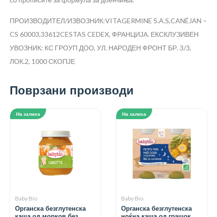
ПРОИЗВОДИТЕЛ/ИЗВОЗНИК:VITAGERMINE S.A.S,CANÉJAN –
CS 60003,33612CESTAS CEDEX, ФРАНЦИЈА. ЕКСКЛУЗИВЕН
УВОЗНИК: КС ГРОУП ДОО, УЛ. НАРОДЕН ФРОНТ БР. 3/3,
ЛОК.2, 1000 СКОПЈЕ
Поврзани производи
На залиха
На залиха
Baby Bio
Baby Bio
Органска безглутенска
Органска безглутенска
каша од морков без
ноќна каша од грашок,