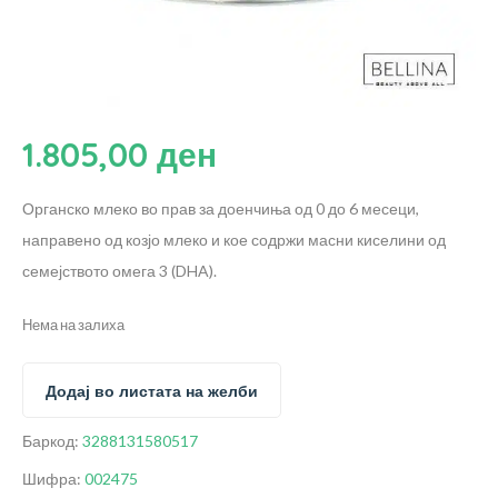
1.805,00
ден
Органско млеко во прав за доенчиња од 0 до 6 месеци,
направено од козјо млеко и кое содржи масни киселини од
семејството омега 3 (DHA).
Нема на залиха
Додај во листата на желби
Баркод:
3288131580517
Шифра:
002475