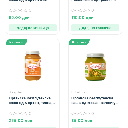
додадено млеко и сол за
пченка и ориз за 6+
4+ месеци – 130 гр.
месеци – 200 гр.
0
0
0
0
85,00
ден
110,00
ден
од
од
5
5
Додај во кошница
Додај во кошница
На залиха
На залиха
Baby Bio
Baby Bio
Органска безглутенска
Органска безглутенска
каша од морков, тиква,
каша од мешан зеленчук
пилешко месо и ориз за
без додадено млеко и
6+ месеци – 200 гр.
сол за 6+ месеци – 130 гр.
0
0
0
0
255,00
ден
85,00
ден
од
од
5
5