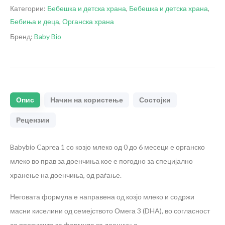
Категории:
Бебешка и детска храна
,
Бебешка и детска храна
,
Бебиња и деца
,
Органска храна
Бренд:
Baby Bio
Опис
Начин на користење
Состојки
Рецензии
Babybio Caprea 1 со козјо млеко од 0 до 6 месеци е органско
млеко во прав за доенчиња кое е погодно за специјално
хранење на доенчиња, од раѓање.
Неговата формула е направена од козјо млеко и содржи
масни киселини од семејството Омега 3 (DHA), во согласност
со прописите за формула за доенчиња.