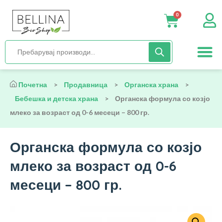
0
Нега и хиги
Бебиња и деца
Органска храна
Начин на исх
Почетна
>
Продавница
>
Органска храна
>
Бебешка и детска храна
>
Органска формула со козјо
млеко за возраст од 0-6 месеци – 800 гр.
Органска формула со козјо
млеко за возраст од 0-6
месеци – 800 гр.