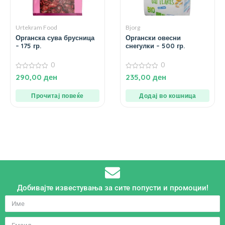
Urtekram Food
Bjorg
Органска сува брусница
Органски овесни
– 175 гр.
снегулки – 500 гр.
0
0
0
0
290,00
ден
235,00
ден
од
од
5
5
Прочитај повеќе
Додај во кошница
Добивајте известувања за сите попусти и промоции!