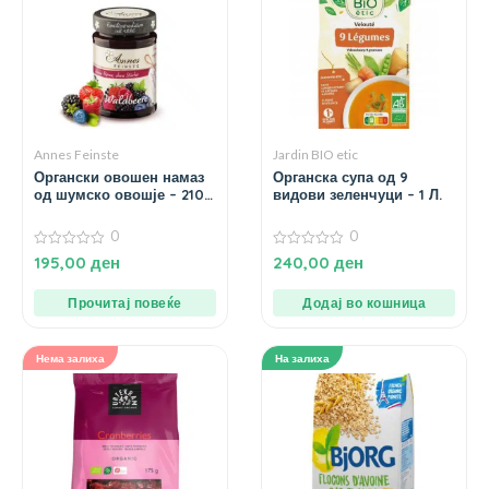
Annes Feinste
Jardin BIO etic
Органски овошен намаз
Органска супа од 9
од шумско овошје – 210
видови зеленчуци – 1 Л.
гр.
0
0
0
0
195,00
ден
240,00
ден
од
од
5
5
Прочитај повеќе
Додај во кошница
Нема залиха
На залиха