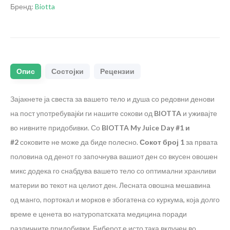
Бренд:
Biotta
Опис
Состојки
Рецензии
Зајакнете ја свеста за вашето тело и душа со редовни денови
на пост употребувајќи ги нашите сокови од
BIOTTA
и уживајте
во нивните придобивки. Со
BIOTTA My Juice Day #1 и
#2
соковите не може да биде полесно.
Сокот број 1
за првата
половина од денот го започнува вашиот ден со вкусен овошен
микс додека го снабдува вашето тело со оптимални хранливи
материи во текот на целиот ден. Лесната овошна мешавина
од манго, портокал и морков е збогатена со куркума, која долго
време е ценета во натуропатската медицина поради
различните придобивки. Биберот е исто така вклучен во