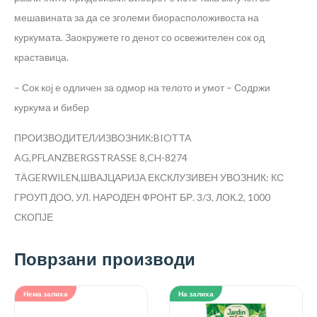
мешавината за да се зголеми биорасположивоста на
куркумата. Заокружете го денот со освежителен сок од
краставица.
– Сок кој е одличен за одмор на телото и умот
– Содржи
куркума и бибер
ПРОИЗВОДИТЕЛ/ИЗВОЗНИК:BIOTTA
AG,PFLANZBERGSTRASSE 8,CH-8274
TÄGERWILEN,ШВАЈЦАРИЈА
ЕКСКЛУЗИВЕН УВОЗНИК: КС
ГРОУП ДОО, УЛ. НАРОДЕН ФРОНТ БР. 3/3, ЛОК.2, 1000
СКОПЈЕ
Поврзани производи
Нема залиха
На залиха