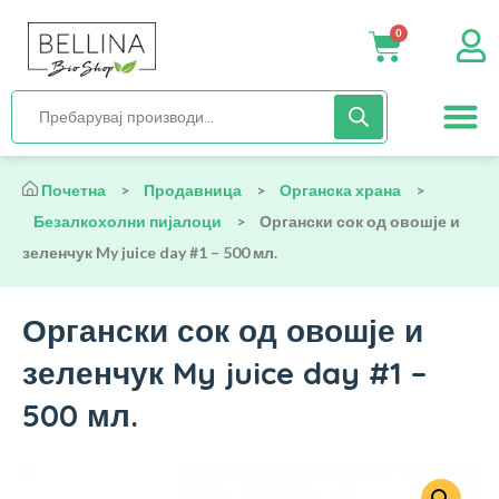
0
Нега и хиги
Бебиња и деца
Органска храна
Начин на исх
Почетна
>
Продавница
>
Органска храна
>
Безалкохолни пијалоци
>
Органски сок од овошје и
зеленчук My juice day #1 – 500 мл.
Органски сок од овошје и
зеленчук My juice day #1 –
500 мл.