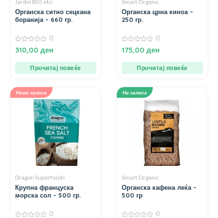
Jardin BIO etic
Smart Organic
Органска ситно сецкана
Органска црна киноа –
боранија – 660 гр.
250 гр.
0
0
0
0
310,00
ден
175,00
ден
од
од
5
5
Прочитај повеќе
Прочитај повеќе
Нема залиха
На залиха
Dragon Superfoods
Smart Organic
Крупна француска
Органска кафена леќа –
морска сол – 500 гр.
500 гр
0
0