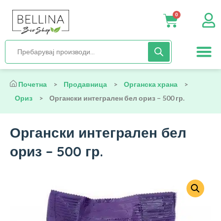
0
Нега и хиги
Бебиња и деца
Органска храна
Начин на исх
Почетна
>
Продавница
>
Органска храна
>
Ориз
>
Органски интегрален бел ориз – 500 гр.
Органски интегрален бел
ориз – 500 гр.