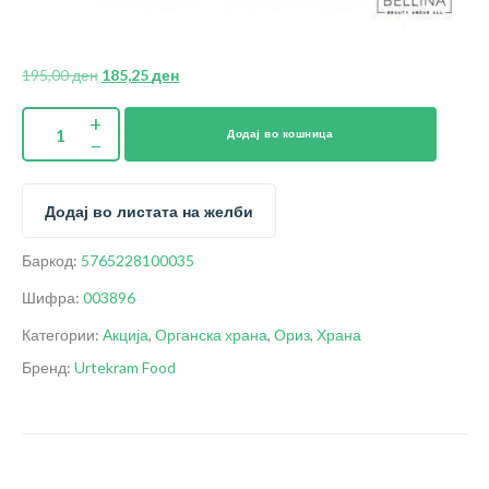
195,00
ден
185,25
ден
Додај во кошница
Додај во листата на желби
Баркод:
5765228100035
Шифра:
003896
Категории:
Акција
,
Органска храна
,
Ориз
,
Храна
Бренд:
Urtekram Food