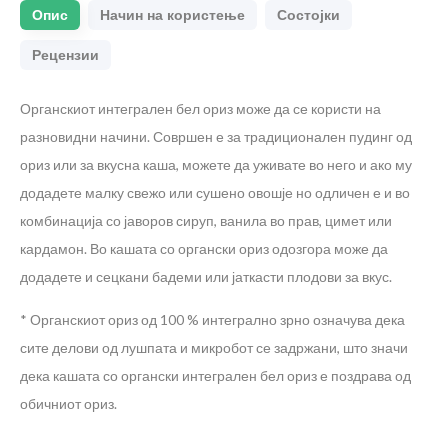
Опис
Начин на користење
Состојки
Рецензии
Органскиот интегрален бел ориз може да се користи на
разновидни начини. Совршен е за традиционален пудинг од
ориз или за вкусна каша, можете да уживате во него и ако му
додадете малку свежо или сушено овошје но одличен е и во
комбинација со јаворов сируп, ванила во прав, цимет или
кардамон. Во кашата со органски ориз одозгора може да
додадете и сецкани бадеми или јаткасти плодови за вкус.
* Органскиот ориз од 100 % интегрално зрно означува дека
сите делови од лушпата и микробот се задржани, што значи
дека кашата со органски интегрален бел ориз е поздрава од
обичниот ориз.