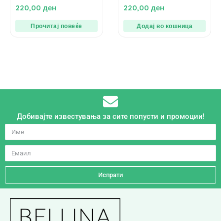
0
0
220,00
ден
220,00
ден
од
од
5
5
Прочитај повеќе
Додај во кошница
Добивајте известувања за сите попусти и промоции!
Испрати