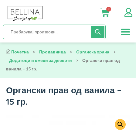
0
Нега и хиги
Бебиња и деца
Органска храна
Начин на исх
Почетна
>
Продавница
>
Органска храна
>
Додатоци и смеси за десерти
>
Органски прав од
ванила – 15 гр.
Органски прав од ванила –
15 гр.