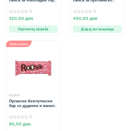
смеса за чоколадна торта
смеса за протеинско
– 300 – гр.
браунис – 400 гр.
0
0
0
0
320,00
ден
450,00
ден
од
од
5
5
Прочитај повеќе
Додај во кошница
Нема залиха
Roobar
Органски безглутенски
бар со дудинки и ванила
– 30 гр.
0
0
80,00
ден
од
5