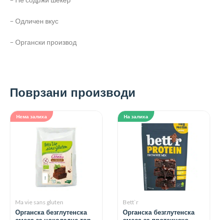
– Одличен вкус
– Органски производ
Поврзани производи
Нема залиха
На залиха
Ma vie sans gluten
Bett`r
Органска безглутенска
Органска безглутенска