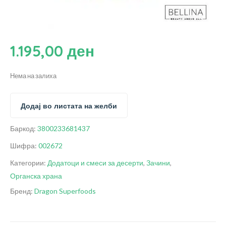
1.195,00
ден
Нема на залиха
Додај во листата на желби
Баркод:
3800233681437
Шифра:
002672
Категории:
Додатоци и смеси за десерти
,
Зачини
,
Органска храна
Бренд:
Dragon Superfoods