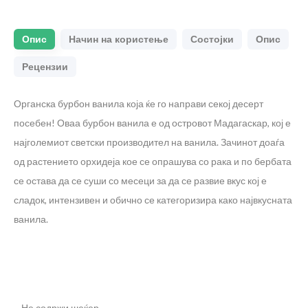
Опис
Начин на користење
Состојки
Опис
Рецензии
Органска бурбон ванила која ќе го направи секој десерт
посебен! Оваа бурбон ванила е од островот Мадагаскар, кој е
најголемиот светски производител на ванила. Зачинот доаѓа
од растението орхидеја кое се опрашува со рака и по бербата
се остава да се суши со месеци за да се развие вкус кој е
сладок, интензивен и обично се категоризира како највкусната
ванила.
– Не содржи шеќер