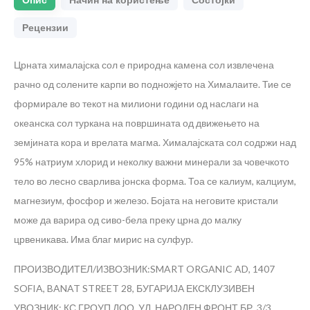
Опис
Начин на користење
Состојки
Рецензии
Црната хималајска сол е природна камена сол извлечена
рачно од солените карпи во подножјето на Хималаите. Тие се
формирале во текот на милиони години од наслаги на
океанска сол туркана на површината од движењето на
земјината кора и врелата магма. Хималајската сол содржи над
95% натриум хлорид и неколку важни минерали за човечкото
тело во лесно сварлива јонска форма. Тоа се калиум, калциум,
магнезиум, фосфор и железо. Бојата на неговите кристали
може да варира од сиво-бела преку црна до малку
црвеникава. Има благ мирис на сулфур.
ПРОИЗВОДИТЕЛ/ИЗВОЗНИК:SMART ORGANIC AD, 1407
SOFIA, BANAT STREET 28, БУГАРИЈА
ЕКСКЛУЗИВЕН
УВОЗНИК: КС ГРОУП ДОО, УЛ. НАРОДЕН ФРОНТ БР. 3/3,