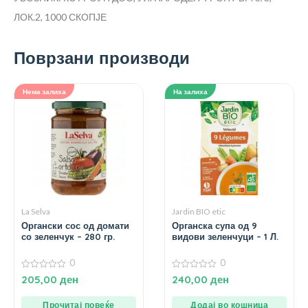
ЛОК.2, 1000 СКОПЈЕ
Поврзани производи
Нема залиха
На залиха
La Selva
Jardin BIO etic
Органски сос од домати
Органска супа од 9
со зеленчук – 280 гр.
видови зеленчуци – 1 Л.
0
0
0
0
205,00
ден
240,00
ден
од
од
5
5
Прочитај повеќе
Додај во кошница