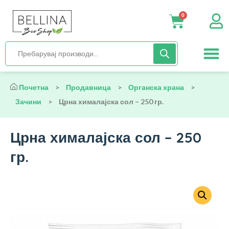
0
Нега и хиги
Бебиња и деца
Органска храна
Начин на исх
Почетна
>
Продавница
>
Органска храна
>
Зачини
>
Црна хималајска сол – 250 гр.
Црна хималајска сол – 250
гр.