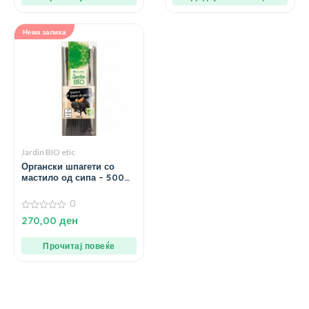
Нема залиха
Jardin BIO etic
Органски шпагети со
мастило од сипа – 500
гр.
0
0
270,00
ден
од
5
Прочитај повеќе