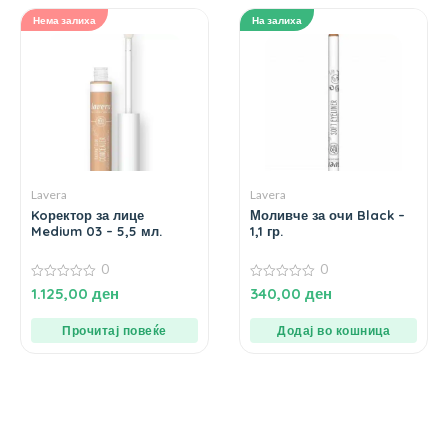
Нема залиха
На залиха
Lavera
Lavera
Koректор за лице
Моливче за очи Black –
Medium 03 – 5,5 мл.
1,1 гр.
0
0
0
0
1.125,00
ден
340,00
ден
од
од
5
5
Прочитај повеќе
Додај во кошница