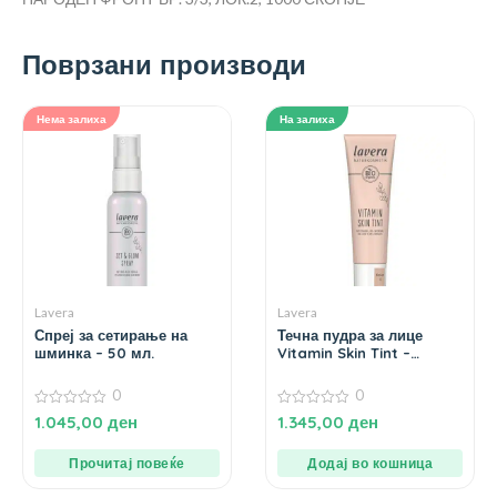
Поврзани производи
Нема залиха
На залиха
Lavera
Lavera
Спреј за сетирање на
Течна пудра за лице
шминка – 50 мл.
Vitamin Skin Tint –
Medium 02 – 30 мл.
0
0
0
0
1.045,00
ден
1.345,00
ден
од
од
5
5
Прочитај повеќе
Додај во кошница