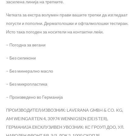
засилена линија на трепките.
Четката за екстра волумен прави вашите трепки да изгледаат
погусти и пополни. Дерматолошки и офталмолошки тестиран.
Исто така погоден за носители на контактни леќи.
– Погодна за вегани
– Без силикони
– Без минерално масло
– Без микропластика
– Произведено во Германија
ПРОИЗВОДИТЕЛ/ИЗВОЗНИК: LAVERANA GMBH & CO. KG,
AM WEINGARTEN 4, 30974 WENNIGSEN (DEISTER),
ГЕРМАНИЈА
ЕКСКЛУЗИВЕН УВОЗНИК: КС ГРОУП ДОО, УЛ.
НАРОДЕН ФРОНТ БР. 3/3, ЛОК.2, 1000 СКОПЈЕ