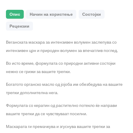
Опис
Начин на користење
Состојки
Рецензии
Веганската маскара за интензивен волумен заслепува со
интензивен црн и природен волумен за впечатлив поглед.
Во исто време, формулата со природни активни состојки
нежно се грижи за вашите трепки.
Богатото органско масло од јојоба им обезбедува на вашите
трепки дополнителна нега.
Формулата со кератин од растително потекло ќе направи
вашите трепки да се чувствуваат посилни.
Маскарата ги премачкува и згуснува вашите трепки за