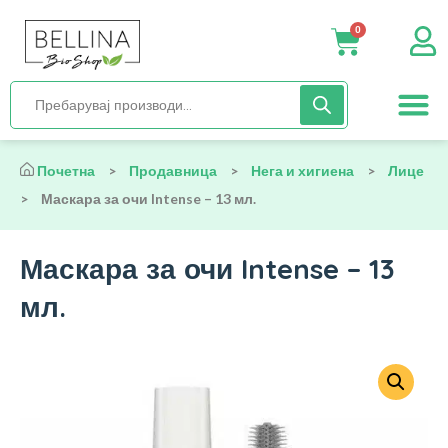
0
Нега и хиги
Бебиња и деца
Органска храна
Начин на исх
Почетна
>
Продавница
>
Нега и хигиена
>
Лице
>
Маскара за очи Intense – 13 мл.
Маскара за очи Intense – 13
мл.