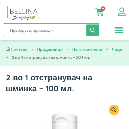
0
Нега и хиги
Бебиња и деца
Органска храна
Начин на исх
Почетна
>
Продавница
>
Нега и хигиена
>
Лице
>
2 во 1 отстранувач на шминка – 100 мл.
2 во 1 отстранувач на
шминка – 100 мл.