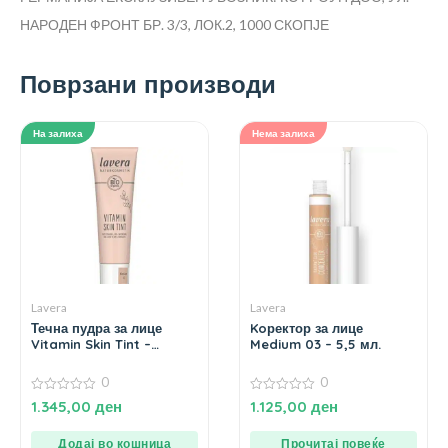
НАРОДЕН ФРОНТ БР. 3/3, ЛОК.2, 1000 СКОПЈЕ
Поврзани производи
На залиха
Нема залиха
Lavera
Lavera
Течна пудра за лице
Koректор за лице
Vitamin Skin Tint –
Medium 03 – 5,5 мл.
Medium 02 – 30 мл.
0
0
0
0
1.345,00
ден
1.125,00
ден
од
од
5
5
Додај во кошница
Прочитај повеќе