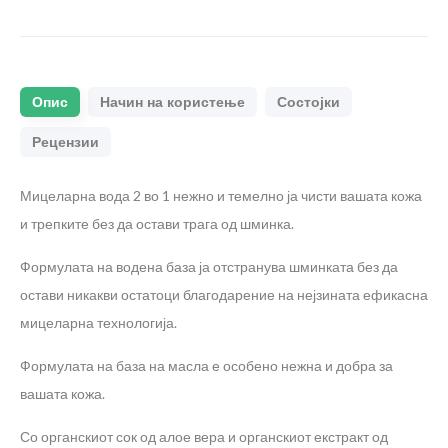
Опис
Начин на користење
Состојки
Рецензии
Мицеларна вода 2 во 1 нежно и темелно ја чисти вашата кожа
и трепките без да остави трага од шминка.
Формулата на водена база ја отстранува шминката без да
остави никакви остатоци благодарение на нејзината ефикасна
мицеларна технологија.
Формулата на база на масла е особено нежна и добра за
вашата кожа.
Со органскиот сок од алое вера и органскиот екстракт од