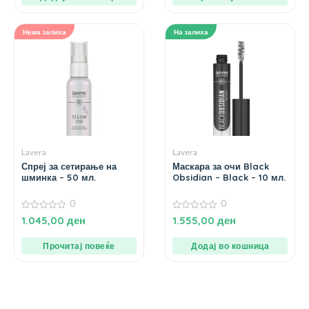
Нема залиха
На залиха
Lavera
Lavera
Спреј за сетирање на
Маскара за очи Black
шминка – 50 мл.
Obsidian – Black – 10 мл.
0
0
0
0
1.045,00
ден
1.555,00
ден
од
од
5
5
Прочитај повеќе
Додај во кошница