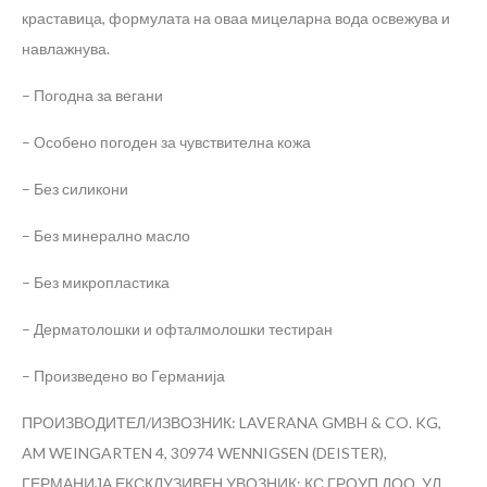
краставица, формулата на оваа мицеларна вода освежува и
навлажнува.
– Погодна за вегани
– Особено погоден за чувствителна кожа
– Без силикони
– Без минерално масло
– Без микропластика
– Дерматолошки и офталмолошки тестиран
– Произведено во Германија
ПРОИЗВОДИТЕЛ/ИЗВОЗНИК: LAVERANA GMBH & CO. KG,
AM WEINGARTEN 4, 30974 WENNIGSEN (DEISTER),
ГЕРМАНИЈА
ЕКСКЛУЗИВЕН УВОЗНИК: КС ГРОУП ДОО, УЛ.