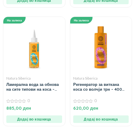
Додај во кошница
Додај во кошница
На залиха
На залиха
Natura Siberica
Natura Siberica
Ламерална вода за обнова
Регенератор за виткана
на сите типови на коса –
коса со волчји трн – 400
200 мл.
мл.
0
0
0
0
885,00
ден
620,00
ден
од
од
5
5
Додај во кошница
Додај во кошница