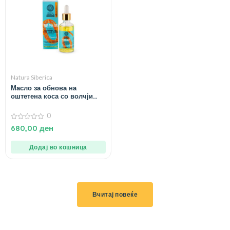
Natura Siberica
Масло за обнова на
оштетена коса со волчји
трн – 50 мл.
0
0
680,00
ден
од
5
Додај во кошница
Вчитај повеќе