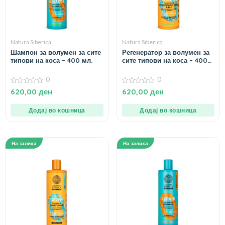
Natura Siberica
Natura Siberica
Шампон за волумен за сите
Регенератор за волумен за
типови на коса – 400 мл.
сите типови на коса – 400
мл.
0
0
0
0
620,00
ден
620,00
ден
од
од
5
5
Додај во кошница
Додај во кошница
На залиха
На залиха