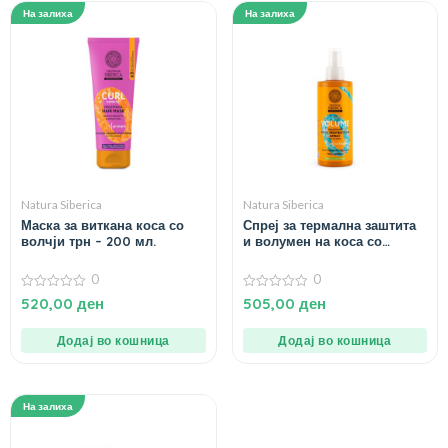
На залиха
На залиха
Natura Siberica
Natura Siberica
Маска за виткана коса со
Спреј за термална заштита
волчји трн – 200 мл.
и волумен на коса со
волчји трн – 200 мл.
0
0
0
0
520,00
ден
505,00
ден
од
од
5
5
Додај во кошница
Додај во кошница
На залиха