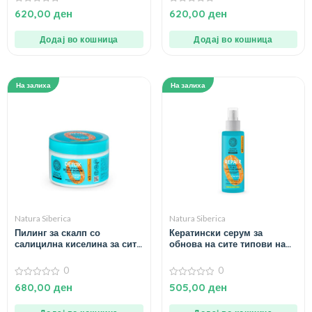
0
0
620,00
ден
620,00
ден
од
од
5
5
Додај во кошница
Додај во кошница
На залиха
На залиха
Natura Siberica
Natura Siberica
Пилинг за скалп со
Кератински серум за
салицилна киселина за сите
обнова на сите типови на
типови на коса – 300 мл.
коса – 200 мл.
0
0
0
0
680,00
ден
505,00
ден
од
од
5
5