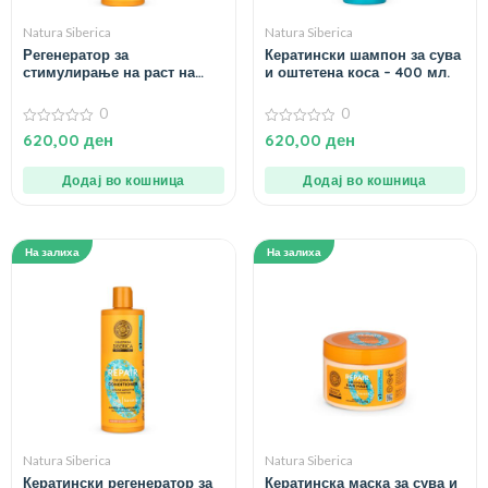
Natura Siberica
Natura Siberica
Регенератор за
Кератински шампон за сува
стимулирање на раст на
и оштетена коса – 400 мл.
коса со волчји трн – 400
мл.
0
0
0
0
620,00
ден
620,00
ден
од
од
5
5
Додај во кошница
Додај во кошница
На залиха
На залиха
Natura Siberica
Natura Siberica
Кератински регенератор за
Кератинска маска за сува и