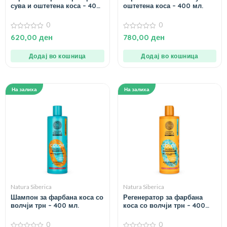
сува и оштетена коса – 400
оштетена коса – 400 мл.
мл.
0
0
0
0
620,00
ден
780,00
ден
од
од
5
5
Додај во кошница
Додај во кошница
На залиха
На залиха
Natura Siberica
Natura Siberica
Шампон за фарбана коса со
Регенератор за фарбана
волчји трн – 400 мл.
коса со волчји трн – 400
мл.
0
0