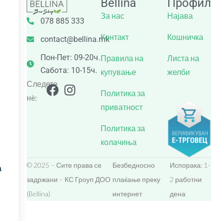
Bellina
Профил
За нас
Најава
078 885 333
Контакт
Кошничка
contact@bellina.mk
Пон-Пет: 09-20ч.
Правила на
Листа на
Сабота: 10-15ч.
купување
желби
Следете
Политика за
нè:
приватност
Политика за
колачиња
© 2025 – Сите права се
Безбедносно
Испорака: 1-
а
задржани – КС Гроуп ДОО
плаќање преку
2 работни
(Bellina)
интернет
дена