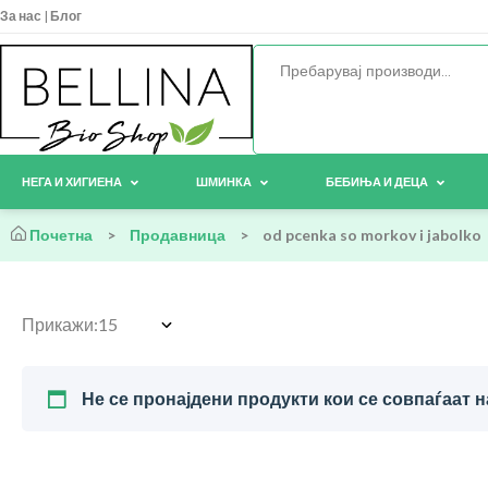
За нас
|
Блог
НЕГА И ХИГИЕНА
ШМИНКА
БЕБИЊА И ДЕЦА
Почетна
>
Продавница
>
od pcenka so morkov i jabolko
Прикажи:
Не се пронајдени продукти кои се совпаѓаат н