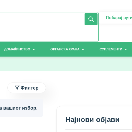
Побарај рут
ДОМАЌИНСТВО
ОРГАНСКА ХРАНА
СУПЛЕМЕНТИ
Филтер
а вашиот избор.
Најнови објави