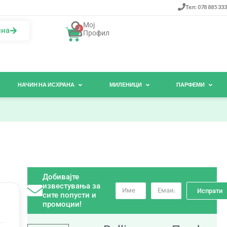
Тел: 078 885 333
Мој
0
ина
Профил
НАЧИН НА ИСХРАНА
МИЛЕНИЦИ
ПАРФЕМИ
Добивајте
известувања за
Испрати
сите попусти и
промоции!