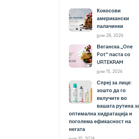
Кокосови
американски
палачинки
јули 28, 2026
Веганска „One
Pot“ паста со
URTEKRAM
јули 15, 2026
Спреј за лице:
зошто да го
вклучите во
вашата рутина з
оптимална хидратација и
поголема ефикасност на
негата
јули 10, 2026